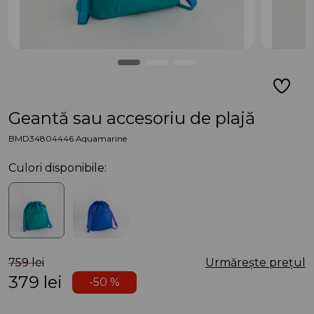
Geantă sau accesoriu de plajă
BMD34804446 Aquamarine
Culori disponibile:
759 lei
Urmărește prețul
379
lei
-50 %