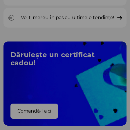
Vei fi mereu în pas cu ultimele tendințe!
Dăruiește un certificat
cadou!
Comandă-l aici