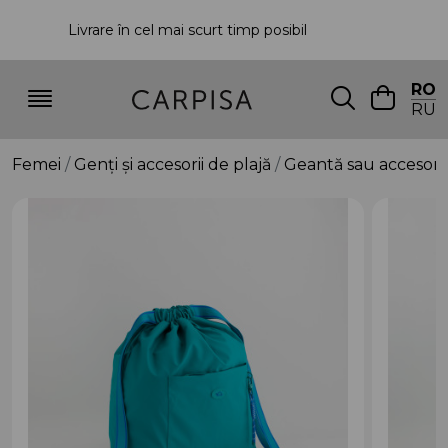
Livrare în cel mai scurt timp posibil
P
RO
RU
Femei
Genți și accesorii de plajă
Geantă sau accesori