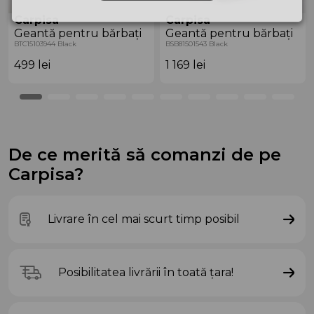
Carpisa
Carpisa
Geantă pentru bărbați
Geantă pentru bărbați
BTC15103944 Black
BSB81501543 Black
499
lei
1 169
lei
De ce merită să comanzi de pe
Carpisa?
Livrare în cel mai scurt timp posibil
Posibilitatea livrării în toată țara!