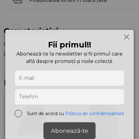
Posibilitatea livrării în toată țara!
Caracteristici
Fii primul!!
Culoare
Persian Green
Abonează-te la newsletter și fii primul care
Dimensiuni
12X20X30 cm
află despre promoții și noile colecții.
Produse asemănătoare
Sunt de acord cu
Politica de confidențialitate
Abonează-te