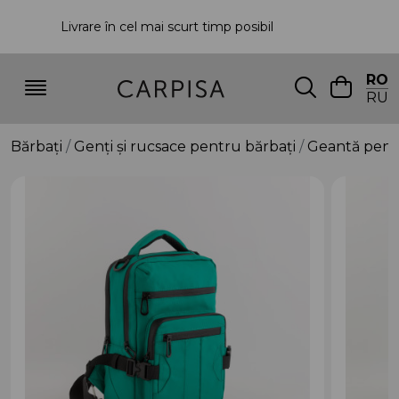
Livrare în cel mai scurt timp posibil
P
RO
RU
Bărbați
Genți și rucsace pentru bărbați
Geantă pent