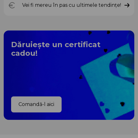
Vei fi mereu în pas cu ultimele tendințe!
Dăruiește un certificat
cadou!
Comandă-l aici