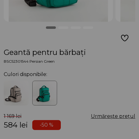
Geantă pentru bărbați
BSC52301544 Persian Green
Culori disponibile:
1 169 lei
Urmărește prețul
584
lei
-50 %