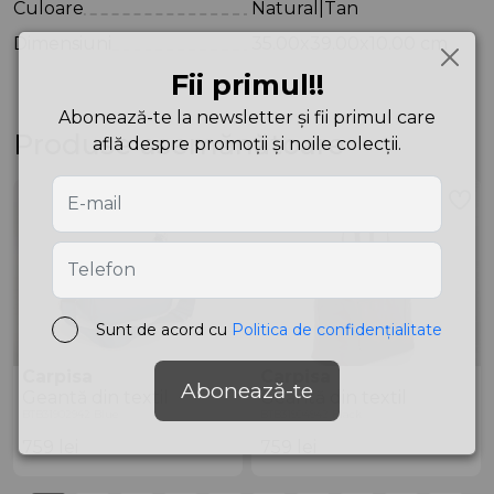
Culoare
Natural|Tan
Dimensiuni
35.00x39.00x10.00 cm
Fii primul!!
Abonează-te la newsletter și fii primul care
Produse asemănătoare
află despre promoții și noile colecții.
Sunt de acord cu
Politica de confidențialitate
Carpisa
Carpisa
Abonează-te
Geantă din textil
Geantă din textil
BTB31902942 Blue
BTB31904942 Black
759
lei
759
lei