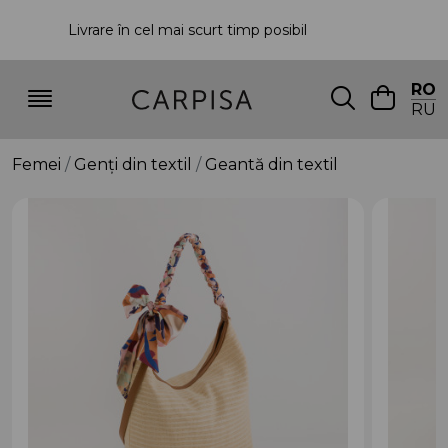
Livrare în cel mai scurt timp posibil
P
RO
RU
Femei
Genți din textil
Geantă din textil