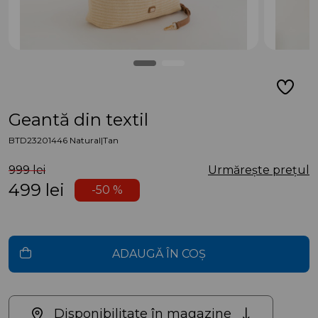
Geantă din textil
BTD23201446 Natural|Tan
999 lei
Urmărește prețul
499
lei
-50 %
ADAUGĂ ÎN COȘ
Disponibilitate în magazine