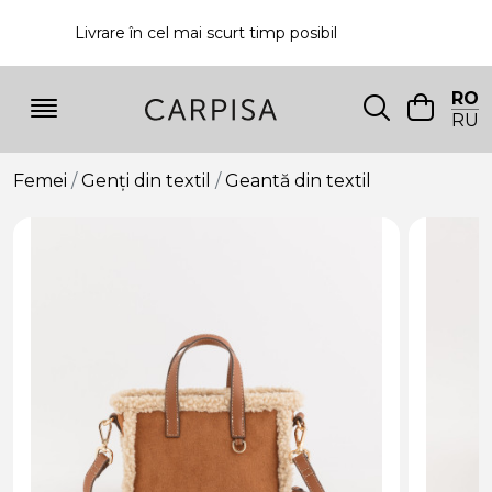
Livrare în cel mai scurt timp posibil
P
RO
RU
Femei
Genți din textil
Geantă din textil