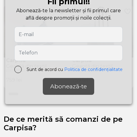
Fii primul!!
Abonează-te la newsletter și fii primul care
află despre promoții și noile colecții.
Carpisa
Carpisa
Geantă din textil
Geantă din textil
Sunt de acord cu
Politica de confidențialitate
BTB31902942 Blue
BTB31904942 Black
759
lei
759
lei
Abonează-te
De ce merită să comanzi de pe
Carpisa?