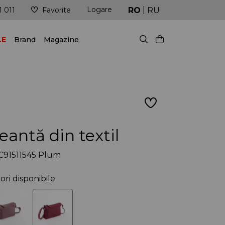
|
Logare
Livrare în cel mai scurt timp posibil
RO
RU
1 011
Favorite
LE
Brand
Magazine
eantă din textil
C91511545 Plum
ori disponibile: