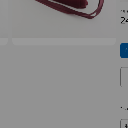
499 
2
* s