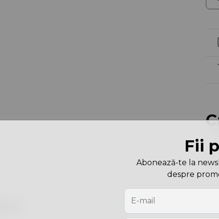
C
Fii 
Cu
Dim
Abonează-te la newslet
despre promoți
are