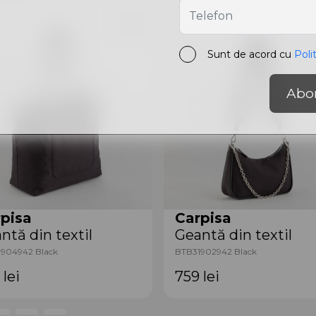
Sunt de acord cu
Poli
Abo
pisa
Carpisa
ntă din textil
Geantă din textil
904942 Black
BTB31902942 Black
9
lei
759
lei