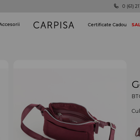
tă țara!
Vei fi mereu în pas cu ultimele tendințe!
0 (61) 21
Accesorii
Certificate Cadou
SA
G
BT
Cul