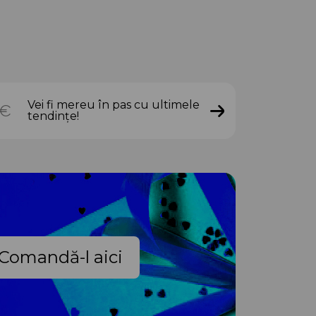
Vei fi mereu în pas cu ultimele
tendințe!
Comandă-l aici