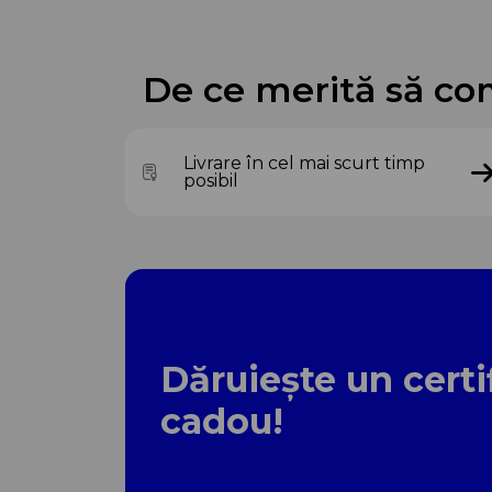
De ce merită să co
Livrare în cel mai scurt timp
posibil
Dăruiește un certi
cadou!