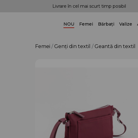
mai scurt timp posibil
Posibilitatea livrării în toa
NOU
Femei
Bărbați
Valize
Femei
Genți din textil
Geantă din textil