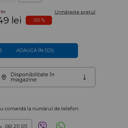
lei
Urmărește prețul
49
lei
-50 %
ADAUGĂ ÎN COȘ
Disponibilitate în
magazine
au comandă la numărul de telefon:
061 211 011