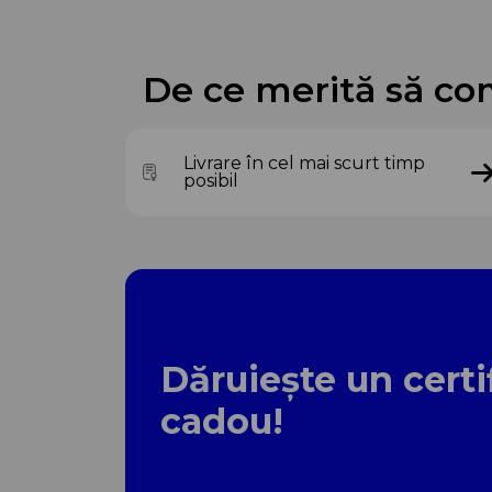
De ce merită să co
Livrare în cel mai scurt timp
posibil
Dăruiește un certi
cadou!