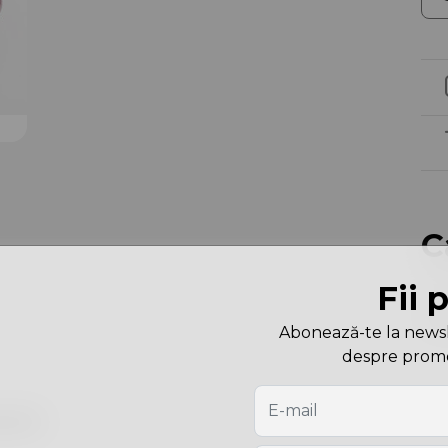
C
Fii 
Cu
Dim
Abonează-te la newslet
despre promoți
are