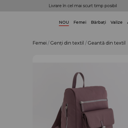
mp posibil
Posibilitatea livrării în toată țara!
NOU
Femei
Bărbați
Valize
Femei
Genți din textil
Geantă din textil