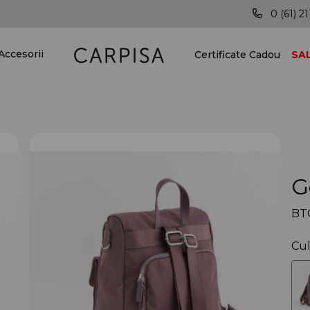
Vei fi mereu în pas cu ultimele tendințe!
0 (61) 21
Accesorii
Certificate Cadou
SA
G
BT
Cul