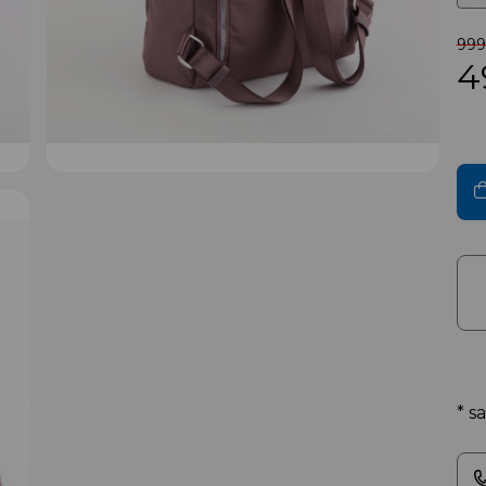
999 
4
* s