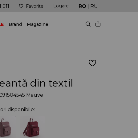
|
Logare
Livrare în cel mai scurt timp posibil
RO
RU
1 011
Favorite
LE
Brand
Magazine
eantă din textil
C91504545 Mauve
ori disponibile: