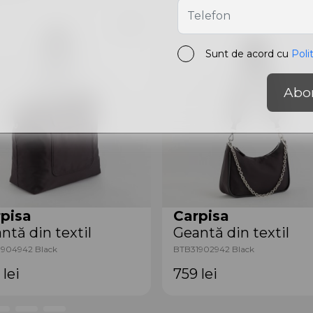
Sunt de acord cu
Poli
Abo
pisa
Carpisa
ntă din textil
Geantă din textil
904942 Black
BTB31902942 Black
9
lei
759
lei