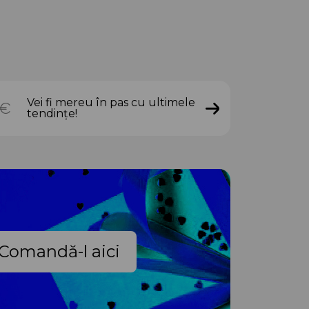
Vei fi mereu în pas cu ultimele
tendințe!
Comandă-l aici