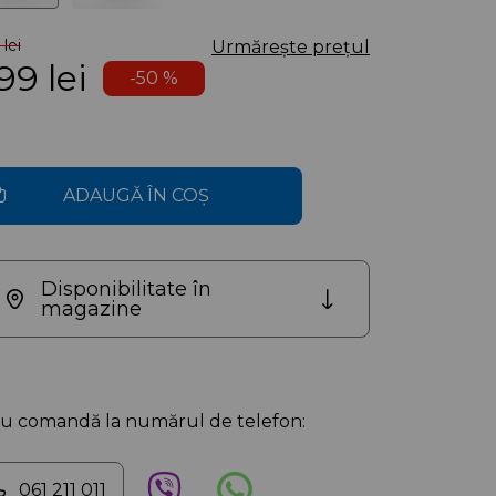
lei
Urmărește prețul
99
lei
-50 %
ADAUGĂ ÎN COȘ
Disponibilitate în
magazine
au comandă la numărul de telefon:
061 211 011