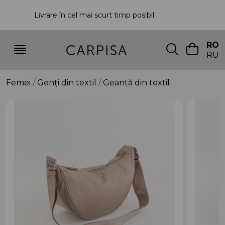
Livrare în cel mai scurt timp posibil
P
RO
RU
Femei
Genți din textil
Geantă din textil