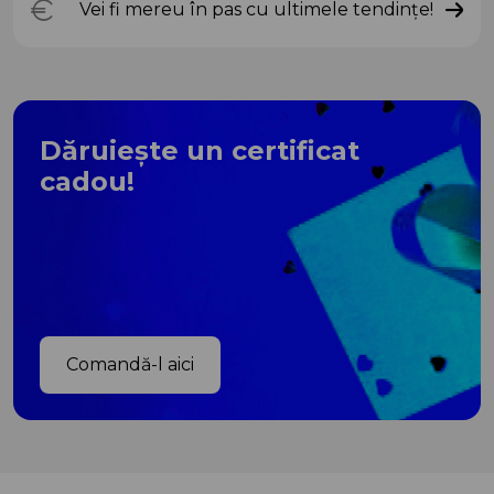
Vei fi mereu în pas cu ultimele tendințe!
Dăruiește un certificat
cadou!
Comandă-l aici