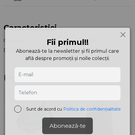
Caracteristici
Culoare
Fii primul!!
Light taupe
Dimensiuni
10X23X19 cm
Abonează-te la newsletter și fii primul care
află despre promoții și noile colecții.
Produse asemănătoare
Sunt de acord cu
Politica de confidențialitate
Abonează-te