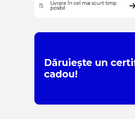
Livrare în cel mai scurt timp
posibil
Dăruiește un certi
cadou!