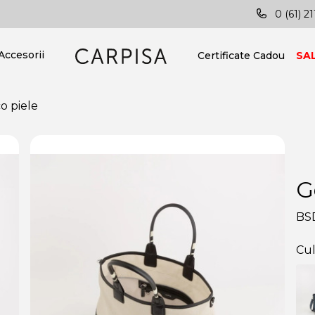
 toată țara!
Vei fi mereu în pas cu ultimele tendinț
0 (61) 21
Accesorii
Certificate Cadou
SA
o piele
G
BS
Cul