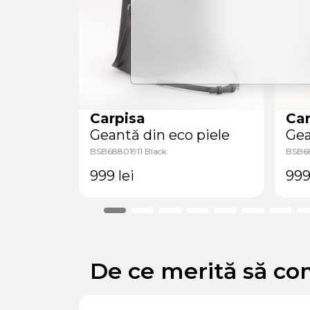
Carpisa
Car
piele
Geantă din eco piele
Gea
k
BSB68801911 Black
BSB68
999
lei
99
De ce merită să co