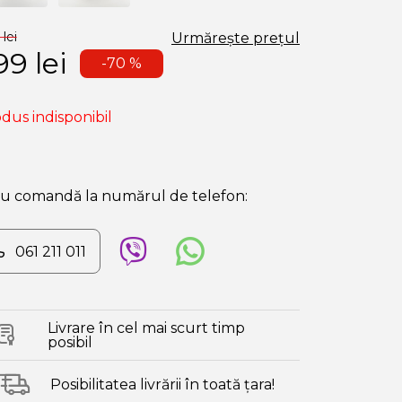
lei
Urmărește prețul
99
lei
-70 %
dus indisponibil
au comandă la numărul de telefon:
061 211 011
Livrare în cel mai scurt timp
posibil
Posibilitatea livrării în toată țara!