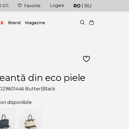
|
Logare
e!
Livrare în cel mai scurt timp posibil
RO
RU
1 011
Favorite
LE
Brand
Magazine
eantă din eco piele
D29601446 Butter|Black
ori disponibile: