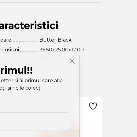
aracteristici
loare
Butter|Black
ensiuni
36.50x25.00x12.00
cm
primul!!
ter și fii primul care află
i și noile colecții.