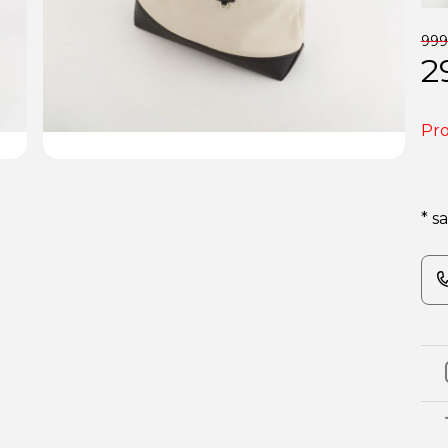
999 
2
Pro
* s