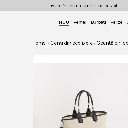
 cel mai scurt timp posibil
Posibilitatea livrării în
NOU
Femei
Bărbați
Valize
Femei
Genți din eco piele
Geantă din ec