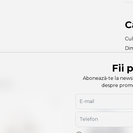
C
Cu
Dim
Fii 
Abonează-te la newslet
are
despre promoți