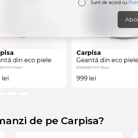
Sunt de acord cu
Poli
Abo
pisa
Carpisa
ntă din eco piele
Geantă din eco piel
801911 Pearl
BSB68801911 Blue
9
lei
999
lei
manzi de pe Carpisa?