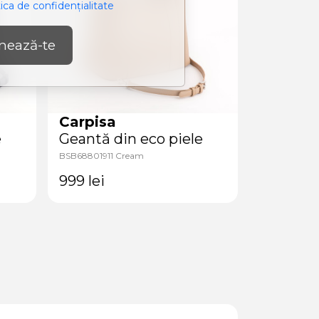
tica de confidențialitate
nează-te
Carpisa
Carpisa
e
Geantă din eco piele
Geantă d
BSB68801911 Cream
BSC83806945 
999
lei
899
lei