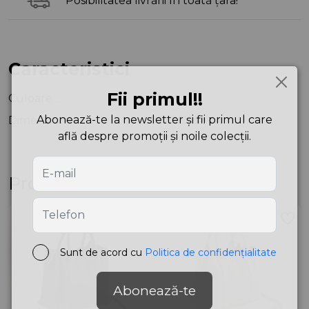
Posibilitatea livrării în toată țara!
Caracteristici
Fii primul!!
Culoare
Nut
Abonează-te la newsletter și fii primul care
Dimensiuni
9X36X33 cm
află despre promoții și noile colecții.
Produse asemănătoare
Sunt de acord cu
Politica de confidențialitate
Abonează-te