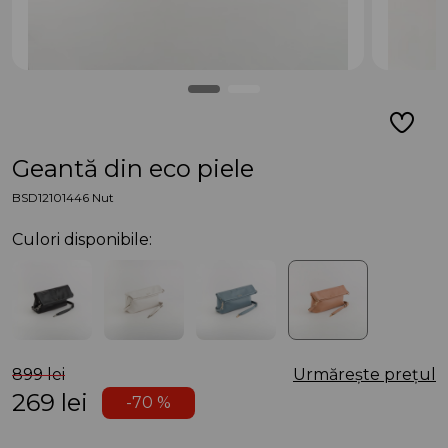
Geantă din eco piele
BSD12101446 Nut
Culori disponibile:
899 lei
Urmărește prețul
269
lei
-70 %