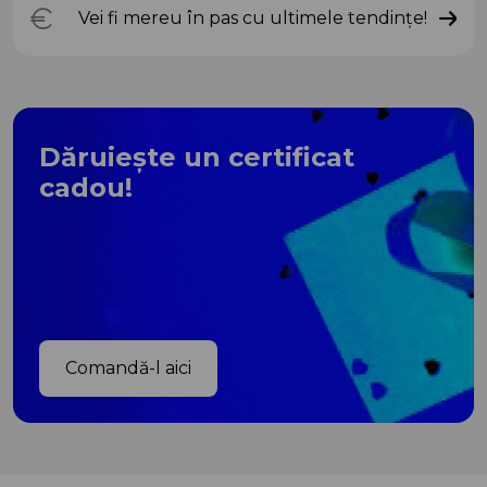
Vei fi mereu în pas cu ultimele tendințe!
Dăruiește un certificat
cadou!
Comandă-l aici