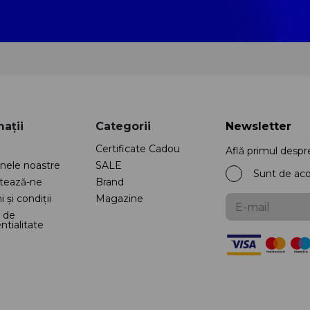
ații
Categorii
Newsletter
Certificate Cadou
Află primul despr
nele noastre
SALE
Sunt de ac
tează-ne
Brand
 și condiții
Magazine
a de
ntialitate