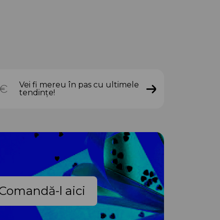
Vei fi mereu în pas cu ultimele
tendințe!
Comandă-l aici