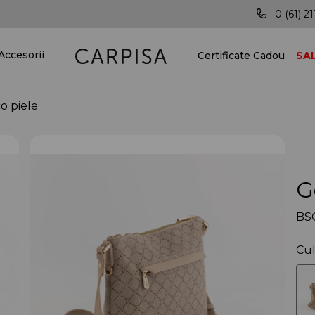
Vei fi mereu în pas cu ultimele tendințe!
0 (61) 21
Accesorii
Certificate Cadou
SA
o piele
G
BS
Cul