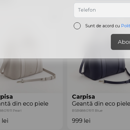
Sunt de acord cu
Poli
Abo
pisa
Carpisa
ntă din eco piele
Geantă din eco piel
801911 Pearl
BSB68801911 Blue
9
lei
999
lei