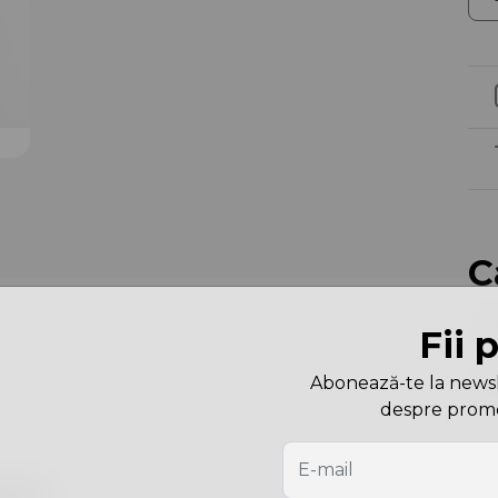
C
Cu
Fii 
Abonează-te la newslet
Dim
despre promoți
are