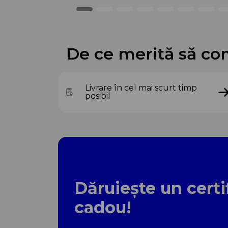
De ce merită să co
Livrare în cel mai scurt timp
posibil
Dăruiește un certi
cadou!