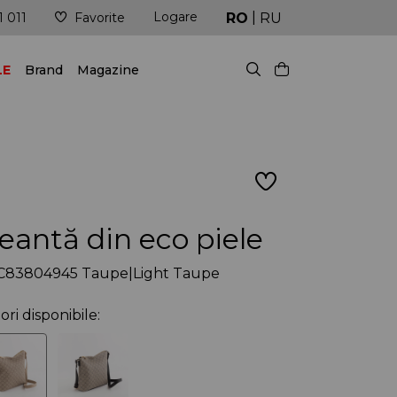
|
Logare
Livrare în cel mai scurt timp posibil
RO
RU
1 011
Favorite
LE
Brand
Magazine
eantă din eco piele
C83804945 Taupe|Light Taupe
ori disponibile: