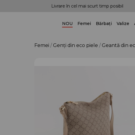
imp posibil
Posibilitatea livrării în toată țara!
NOU
Femei
Bărbați
Valize
Femei
Genți din eco piele
Geantă din ec