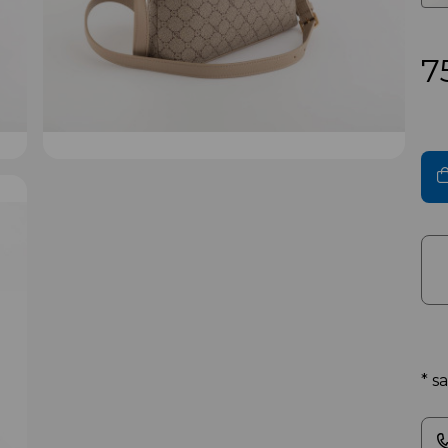
7
* s