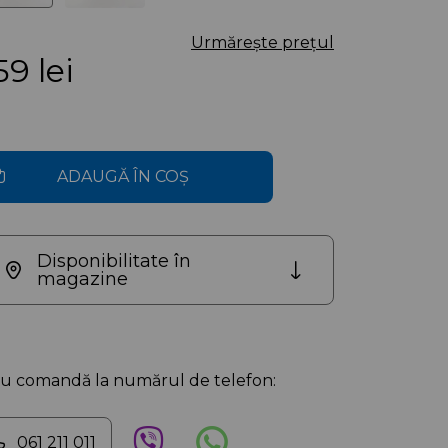
Urmărește prețul
59
lei
ADAUGĂ ÎN COȘ
Disponibilitate în
magazine
au comandă la numărul de telefon:
061 211 011