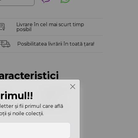
Livrare în cel mai scurt timp
posibil
Posibilitatea livrării în toată țara!
aracteristici
loare
Taupe|Light
primul!!
Taupe
ter și fii primul care află
ensiuni
7X25X23 cm
i și noile colecții.