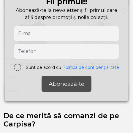
Fii primul!!
Abonează-te la newsletter și fii primul care
află despre promoții și noile colecții.
Carpisa
Carpisa
Geantă din eco piele
Geantă din eco piele
Sunt de acord cu
Politica de confidențialitate
BSB68801911 Black
BSB68801911 Pearl
999
lei
999
lei
Abonează-te
De ce merită să comanzi de pe
Carpisa?