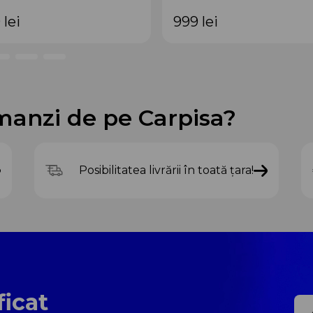
9
lei
999
lei
manzi de pe Carpisa?
Posibilitatea livrării în toată țara!
ficat