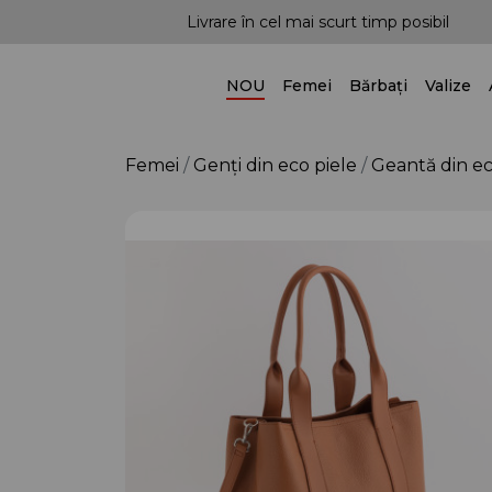
e tendințe!
Livrare în cel mai scurt timp posibil
NOU
Femei
Bărbați
Valize
Femei
Genți din eco piele
Geantă din ec