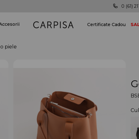
Posibilitatea livrării în toată țara!
Vei
0 (61) 21
Accesorii
Certificate Cadou
SA
o piele
G
BS
Cul