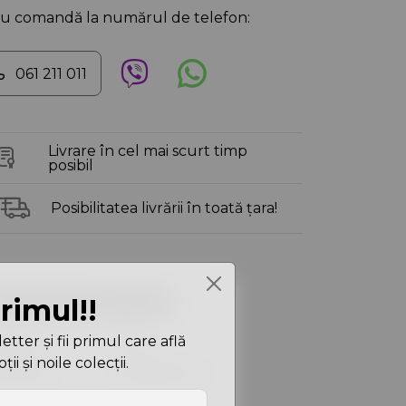
au comandă la numărul de telefon:
061 211 011
Livrare în cel mai scurt timp
posibil
Posibilitatea livrării în toată țara!
aracteristici
primul!!
ter și fii primul care află
loare
Tan
i și noile colecții.
ensiuni
16X36X29 cm