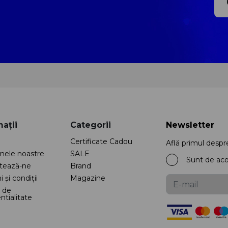
ații
Categorii
Newsletter
Certificate Cadou
Află primul despr
nele noastre
SALE
Sunt de ac
tează-ne
Brand
 și condiții
Magazine
a de
ntialitate