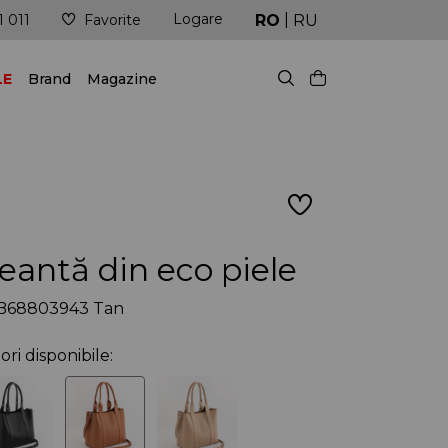
|
Logare
 fi mereu în pas cu ultimele tendințe!
Livrare în cel
RO
RU
1 011
Favorite
LE
Brand
Magazine
eantă din eco piele
B68803943 Tan
ori disponibile: