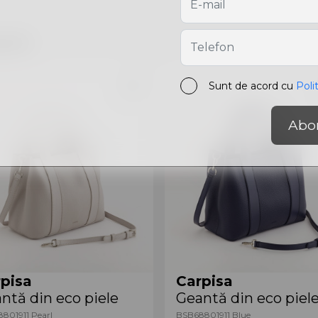
are
Sunt de acord cu
Poli
Abo
pisa
Carpisa
ntă din eco piele
Geantă din eco piel
801911 Pearl
BSB68801911 Blue