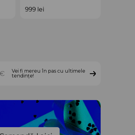
999
lei
899
lei
Vei fi mereu în pas cu ultimele
tendințe!