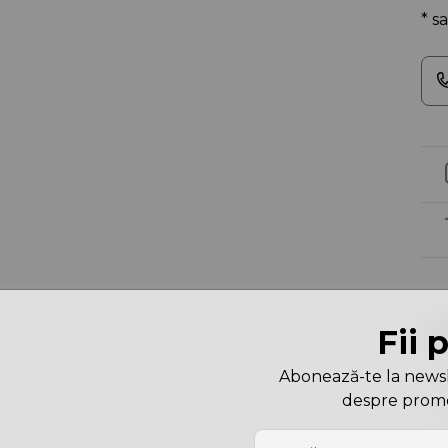
* s
C
Fii 
Abonează-te la newslet
Cu
despre promoți
Dim