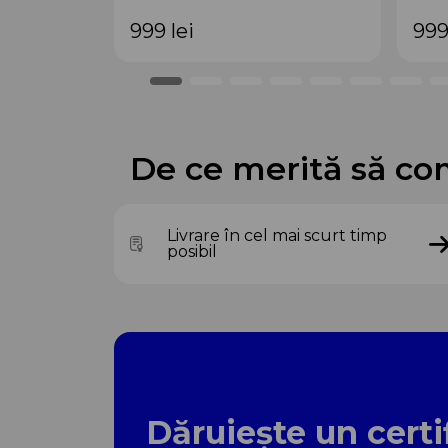
999
lei
99
De ce merită să co
Livrare în cel mai scurt timp
posibil
Dăruiește un certi