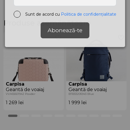
Sunt de acord cu
Politica de confidențialitate
Produse asemănătoare
Abonează-te
Carpisa
Carpisa
Geantă de voaiaj
Geantă de voaiaj
VVA65601942 Powder
BTB33206943 Blue
1 269
lei
1 999
lei