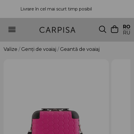
Livrare în cel mai scurt timp posibil
P
RO
RU
Valize
Genți de voaiaj
Geantă de voaiaj