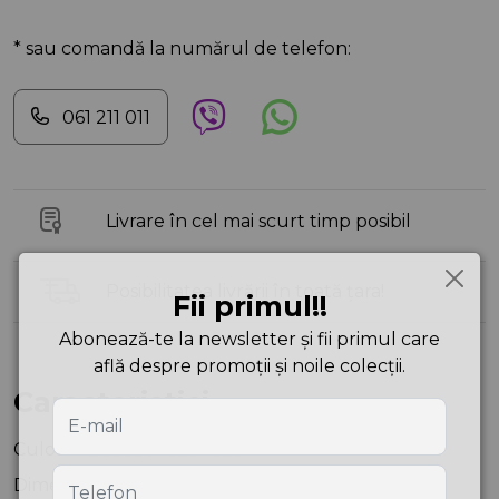
* sau comandă la numărul de telefon:
061 211 011
Livrare în cel mai scurt timp posibil
Posibilitatea livrării în toată țara!
Fii primul!!
Abonează-te la newsletter și fii primul care
află despre promoții și noile colecții.
Caracteristici
Culoare
Fuchsia
Dimensiuni
18X32X26 cm