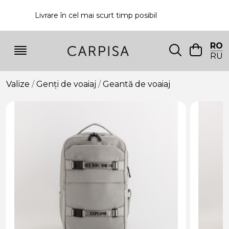
Livrare în cel mai scurt timp posibil
P
RO
RU
Valize
Genți de voaiaj
Geantă de voaiaj