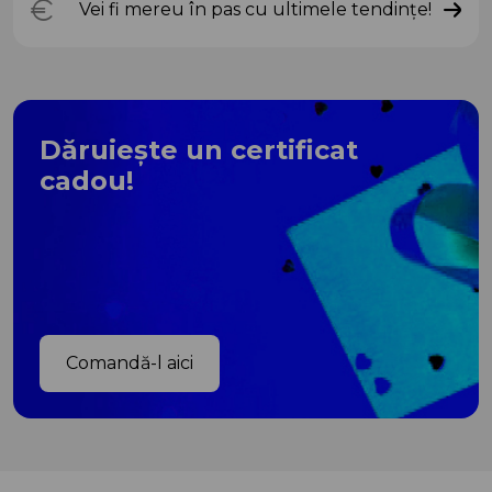
Vei fi mereu în pas cu ultimele tendințe!
Dăruiește un certificat
cadou!
Comandă-l aici