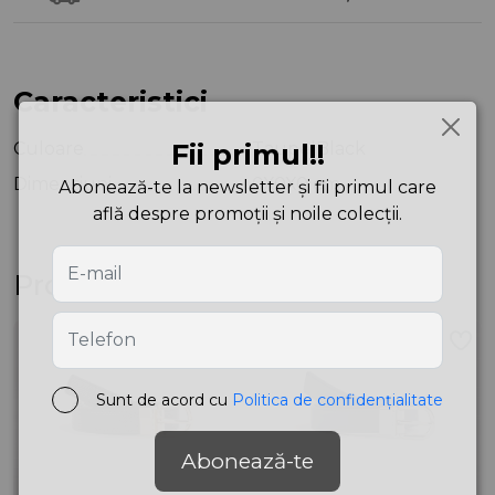
Caracteristici
Culoare
Fii primul!!
Taupe|Black
Dimensiuni
0X0X0 cm
Abonează-te la newsletter și fii primul care
află despre promoții și noile colecții.
Produse asemănătoare
Sunt de acord cu
Politica de confidențialitate
Abonează-te