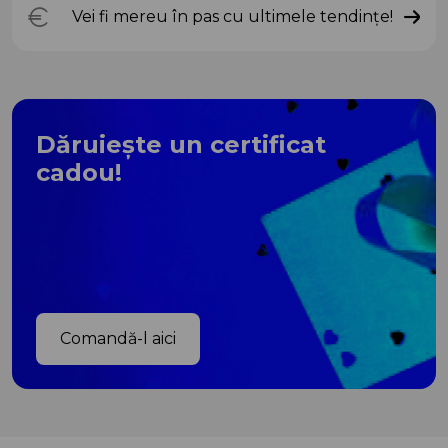
Vei fi mereu în pas cu ultimele tendințe!
Dăruiește un certificat
cadou!
Comandă-l aici