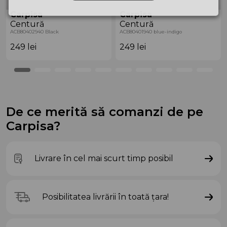
Carpisa
Carpisa
Centură
Centură
ACB80402940 Black
ACB80401940 blue-indigo
249
lei
249
lei
De ce merită să comanzi de pe
Carpisa?
Livrare în cel mai scurt timp posibil
Posibilitatea livrării în toată țara!