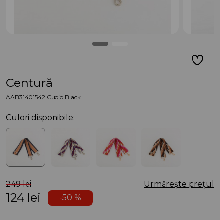
Centură
AAB31401542 Cuoio|Black
Culori disponibile:
249 lei
Urmărește prețul
124
lei
-50 %