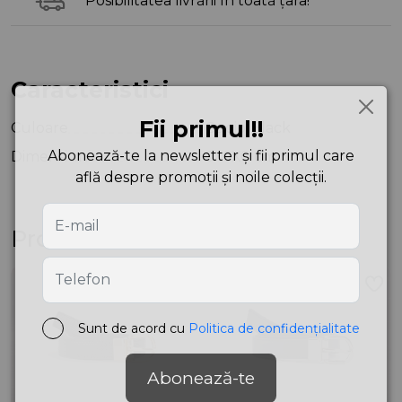
Posibilitatea livrării în toată țara!
Caracteristici
Fii primul!!
Culoare
Cuoio|Black
Abonează-te la newsletter și fii primul care
Dimensiuni
0X0X0 cm
află despre promoții și noile colecții.
Produse asemănătoare
Sunt de acord cu
Politica de confidențialitate
Abonează-te